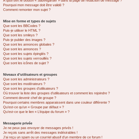
À quoi sert le bouton « Sauvegarder » dans la page de rédaction de message ?
Pourquoi mon message doit être validé ?
Comment remonter mon sujet ?
Mise en forme et types de sujets
Que sont les BBCodes ?
Puis-je utiliser le HTML ?
Que sont les smileys ?
Puis-je publier des images ?
Que sont les annonces globales ?
Que sont les annonces ?
Que sont les sujets épinglés ?
Que sont les sujets verrouillés ?
Que sont les icônes de sujet ?
Niveaux d’utilisateurs et groupes
Que sont les administrateurs ?
Que sont les modérateurs ?
Que sont les groupes d’utilisateurs ?
Où trouver la liste des groupes d’utilisateurs et comment les rejoindre ?
Comment devenir chef de groupe ?
Pourquoi certains membres apparaissent dans une couleur différente ?
Qu’est-ce qu’un « Groupe par défaut » ?
Qu’est-ce que le lien « L’équipe du forum » ?
Messagerie privée
Je ne peux pas envoyer de messages privés !
Je reçois sans arrêt des messages indésirables !
J’ai reçu un spam ou un courriel abusif d’un membre de ce forum !