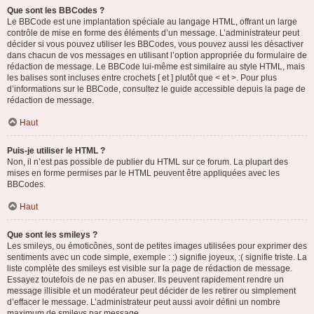
Que sont les BBCodes ?
Le BBCode est une implantation spéciale au langage HTML, offrant un large
contrôle de mise en forme des éléments d’un message. L’administrateur peut
décider si vous pouvez utiliser les BBCodes, vous pouvez aussi les désactiver
dans chacun de vos messages en utilisant l’option appropriée du formulaire de
rédaction de message. Le BBCode lui-même est similaire au style HTML, mais
les balises sont incluses entre crochets [ et ] plutôt que < et >. Pour plus
d’informations sur le BBCode, consultez le guide accessible depuis la page de
rédaction de message.
Haut
Puis-je utiliser le HTML ?
Non, il n’est pas possible de publier du HTML sur ce forum. La plupart des
mises en forme permises par le HTML peuvent être appliquées avec les
BBCodes.
Haut
Que sont les smileys ?
Les smileys, ou émoticônes, sont de petites images utilisées pour exprimer des
sentiments avec un code simple, exemple : :) signifie joyeux, :( signifie triste. La
liste complète des smileys est visible sur la page de rédaction de message.
Essayez toutefois de ne pas en abuser. Ils peuvent rapidement rendre un
message illisible et un modérateur peut décider de les retirer ou simplement
d’effacer le message. L’administrateur peut aussi avoir défini un nombre
maximum de smileys par message.