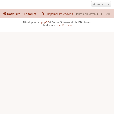
Aller à
Notre site
Le forum
Supprimer les cookies
Heures au format
UTC+02:00
Développé par
phpBB
® Forum Software © phpBB Limited
Traduit par
phpBB-fr.com