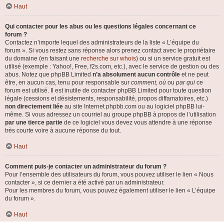
Haut
Qui contacter pour les abus ou les questions légales concernant ce
forum ?
Contactez n’importe lequel des administrateurs de la liste « L’équipe du
forum ». Si vous restez sans réponse alors prenez contact avec le propriétaire
du domaine (en faisant une
recherche sur whois
) ou si un service gratuit est
utilisé (exemple : Yahoo!, Free, f2s.com, etc.), avec le service de gestion ou des
abus. Notez que phpBB Limited
n’a absolument aucun contrôle
et ne peut
être, en aucun cas, tenu pour responsable sur
comment
,
où
ou
par qui
ce
forum est utilisé. Il est inutile de contacter phpBB Limited pour toute question
légale (cessions et désistements, responsabilité, propos diffamatoires, etc.)
non directement liée
au site Internet phpbb.com ou au logiciel phpBB lui-
même. Si vous adressez un courriel au groupe phpBB à propos de l’utilisation
par une tierce partie
de ce logiciel vous devez vous attendre à une réponse
très courte voire à aucune réponse du tout.
Haut
Comment puis-je contacter un administrateur du forum ?
Pour l’ensemble des utilisateurs du forum, vous pouvez utiliser le lien « Nous
contacter », si ce dernier a été activé par un administrateur.
Pour les membres du forum, vous pouvez également utiliser le lien « L’équipe
du forum ».
Haut