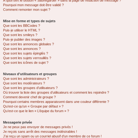
À quoi sert le bouton « Sauvegarder » dans la page de rédaction de message ?
Pourquoi mon message doit être validé ?
Comment remonter mon sujet ?
Mise en forme et types de sujets
Que sont les BBCodes ?
Puis-je utiliser le HTML ?
Que sont les smileys ?
Puis-je publier des images ?
Que sont les annonces globales ?
Que sont les annonces ?
Que sont les sujets épinglés ?
Que sont les sujets verrouillés ?
Que sont les icônes de sujet ?
Niveaux d’utilisateurs et groupes
Que sont les administrateurs ?
Que sont les modérateurs ?
Que sont les groupes d’utilisateurs ?
Où trouver la liste des groupes d’utilisateurs et comment les rejoindre ?
Comment devenir chef de groupe ?
Pourquoi certains membres apparaissent dans une couleur différente ?
Qu’est-ce qu’un « Groupe par défaut » ?
Qu’est-ce que le lien « L’équipe du forum » ?
Messagerie privée
Je ne peux pas envoyer de messages privés !
Je reçois sans arrêt des messages indésirables !
J’ai reçu un spam ou un courriel abusif d’un membre de ce forum !