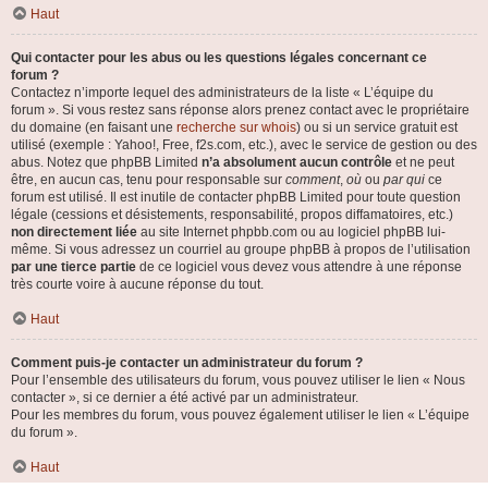
Haut
Qui contacter pour les abus ou les questions légales concernant ce
forum ?
Contactez n’importe lequel des administrateurs de la liste « L’équipe du
forum ». Si vous restez sans réponse alors prenez contact avec le propriétaire
du domaine (en faisant une
recherche sur whois
) ou si un service gratuit est
utilisé (exemple : Yahoo!, Free, f2s.com, etc.), avec le service de gestion ou des
abus. Notez que phpBB Limited
n’a absolument aucun contrôle
et ne peut
être, en aucun cas, tenu pour responsable sur
comment
,
où
ou
par qui
ce
forum est utilisé. Il est inutile de contacter phpBB Limited pour toute question
légale (cessions et désistements, responsabilité, propos diffamatoires, etc.)
non directement liée
au site Internet phpbb.com ou au logiciel phpBB lui-
même. Si vous adressez un courriel au groupe phpBB à propos de l’utilisation
par une tierce partie
de ce logiciel vous devez vous attendre à une réponse
très courte voire à aucune réponse du tout.
Haut
Comment puis-je contacter un administrateur du forum ?
Pour l’ensemble des utilisateurs du forum, vous pouvez utiliser le lien « Nous
contacter », si ce dernier a été activé par un administrateur.
Pour les membres du forum, vous pouvez également utiliser le lien « L’équipe
du forum ».
Haut