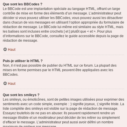
Que sont les BBCodes ?
Le BBCode est une implantation spéciale au langage HTML, offrant un large
contrôle de mise en forme des éléments d’un message. L’administrateur peut
décider si vous pouvez utiliser les BBCodes, vous pouvez aussi les désactiver
dans chacun de vos messages en utilisant l’option appropriée du formulaire de
rédaction de message. Le BBCode lui-même est similaire au style HTML, mais
les balises sont incluses entre crochets [ et ] plutôt que < et >. Pour plus
d’informations sur le BBCode, consultez le guide accessible depuis la page de
rédaction de message.
Haut
Puis-je utiliser le HTML ?
Non, il n’est pas possible de publier du HTML sur ce forum. La plupart des
mises en forme permises par le HTML peuvent être appliquées avec les
BBCodes.
Haut
Que sont les smileys ?
Les smileys, ou émoticônes, sont de petites images utilisées pour exprimer des
sentiments avec un code simple, exemple : :) signifie joyeux, :( signifie triste. La
liste complète des smileys est visible sur la page de rédaction de message.
Essayez toutefois de ne pas en abuser. Ils peuvent rapidement rendre un
message illisible et un modérateur peut décider de les retirer ou simplement
d’effacer le message. L’administrateur peut aussi avoir défini un nombre
maximum de smileys par message.