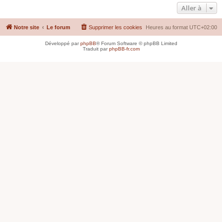
Aller à
Notre site
Le forum
Supprimer les cookies
Heures au format
UTC+02:00
Développé par
phpBB
® Forum Software © phpBB Limited
Traduit par
phpBB-fr.com