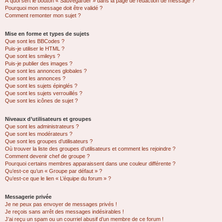
À quoi sert le bouton « Sauvegarder » dans la page de rédaction de message ?
Pourquoi mon message doit être validé ?
Comment remonter mon sujet ?
Mise en forme et types de sujets
Que sont les BBCodes ?
Puis-je utiliser le HTML ?
Que sont les smileys ?
Puis-je publier des images ?
Que sont les annonces globales ?
Que sont les annonces ?
Que sont les sujets épinglés ?
Que sont les sujets verrouillés ?
Que sont les icônes de sujet ?
Niveaux d’utilisateurs et groupes
Que sont les administrateurs ?
Que sont les modérateurs ?
Que sont les groupes d’utilisateurs ?
Où trouver la liste des groupes d’utilisateurs et comment les rejoindre ?
Comment devenir chef de groupe ?
Pourquoi certains membres apparaissent dans une couleur différente ?
Qu’est-ce qu’un « Groupe par défaut » ?
Qu’est-ce que le lien « L’équipe du forum » ?
Messagerie privée
Je ne peux pas envoyer de messages privés !
Je reçois sans arrêt des messages indésirables !
J’ai reçu un spam ou un courriel abusif d’un membre de ce forum !