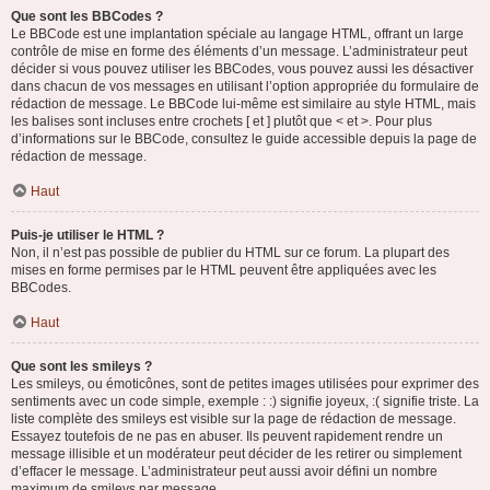
Que sont les BBCodes ?
Le BBCode est une implantation spéciale au langage HTML, offrant un large
contrôle de mise en forme des éléments d’un message. L’administrateur peut
décider si vous pouvez utiliser les BBCodes, vous pouvez aussi les désactiver
dans chacun de vos messages en utilisant l’option appropriée du formulaire de
rédaction de message. Le BBCode lui-même est similaire au style HTML, mais
les balises sont incluses entre crochets [ et ] plutôt que < et >. Pour plus
d’informations sur le BBCode, consultez le guide accessible depuis la page de
rédaction de message.
Haut
Puis-je utiliser le HTML ?
Non, il n’est pas possible de publier du HTML sur ce forum. La plupart des
mises en forme permises par le HTML peuvent être appliquées avec les
BBCodes.
Haut
Que sont les smileys ?
Les smileys, ou émoticônes, sont de petites images utilisées pour exprimer des
sentiments avec un code simple, exemple : :) signifie joyeux, :( signifie triste. La
liste complète des smileys est visible sur la page de rédaction de message.
Essayez toutefois de ne pas en abuser. Ils peuvent rapidement rendre un
message illisible et un modérateur peut décider de les retirer ou simplement
d’effacer le message. L’administrateur peut aussi avoir défini un nombre
maximum de smileys par message.