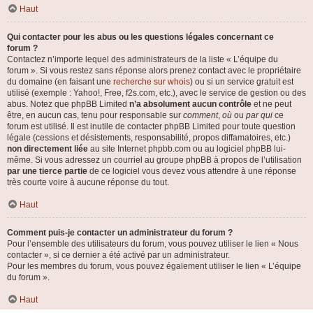
Haut
Qui contacter pour les abus ou les questions légales concernant ce
forum ?
Contactez n’importe lequel des administrateurs de la liste « L’équipe du
forum ». Si vous restez sans réponse alors prenez contact avec le propriétaire
du domaine (en faisant une
recherche sur whois
) ou si un service gratuit est
utilisé (exemple : Yahoo!, Free, f2s.com, etc.), avec le service de gestion ou des
abus. Notez que phpBB Limited
n’a absolument aucun contrôle
et ne peut
être, en aucun cas, tenu pour responsable sur
comment
,
où
ou
par qui
ce
forum est utilisé. Il est inutile de contacter phpBB Limited pour toute question
légale (cessions et désistements, responsabilité, propos diffamatoires, etc.)
non directement liée
au site Internet phpbb.com ou au logiciel phpBB lui-
même. Si vous adressez un courriel au groupe phpBB à propos de l’utilisation
par une tierce partie
de ce logiciel vous devez vous attendre à une réponse
très courte voire à aucune réponse du tout.
Haut
Comment puis-je contacter un administrateur du forum ?
Pour l’ensemble des utilisateurs du forum, vous pouvez utiliser le lien « Nous
contacter », si ce dernier a été activé par un administrateur.
Pour les membres du forum, vous pouvez également utiliser le lien « L’équipe
du forum ».
Haut