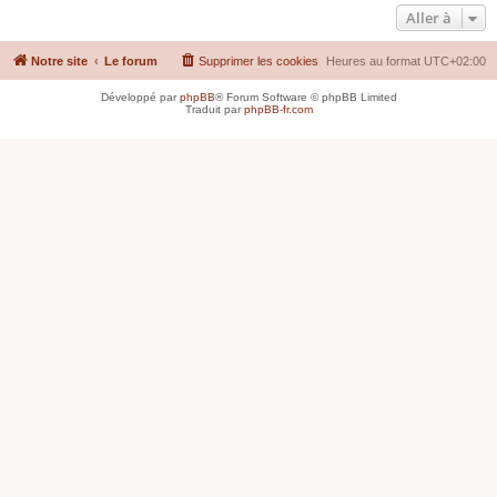
Aller à
Notre site
Le forum
Supprimer les cookies
Heures au format
UTC+02:00
Développé par
phpBB
® Forum Software © phpBB Limited
Traduit par
phpBB-fr.com