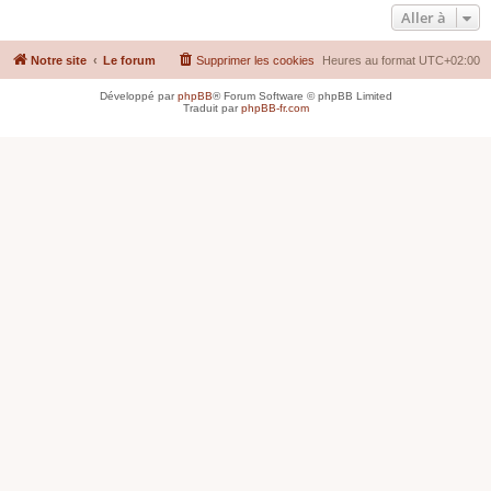
Aller à
Notre site
Le forum
Supprimer les cookies
Heures au format
UTC+02:00
Développé par
phpBB
® Forum Software © phpBB Limited
Traduit par
phpBB-fr.com