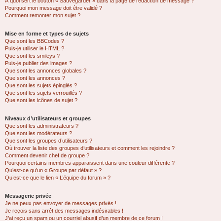
À quoi sert le bouton « Sauvegarder » dans la page de rédaction de message ?
Pourquoi mon message doit être validé ?
Comment remonter mon sujet ?
Mise en forme et types de sujets
Que sont les BBCodes ?
Puis-je utiliser le HTML ?
Que sont les smileys ?
Puis-je publier des images ?
Que sont les annonces globales ?
Que sont les annonces ?
Que sont les sujets épinglés ?
Que sont les sujets verrouillés ?
Que sont les icônes de sujet ?
Niveaux d’utilisateurs et groupes
Que sont les administrateurs ?
Que sont les modérateurs ?
Que sont les groupes d’utilisateurs ?
Où trouver la liste des groupes d’utilisateurs et comment les rejoindre ?
Comment devenir chef de groupe ?
Pourquoi certains membres apparaissent dans une couleur différente ?
Qu’est-ce qu’un « Groupe par défaut » ?
Qu’est-ce que le lien « L’équipe du forum » ?
Messagerie privée
Je ne peux pas envoyer de messages privés !
Je reçois sans arrêt des messages indésirables !
J’ai reçu un spam ou un courriel abusif d’un membre de ce forum !