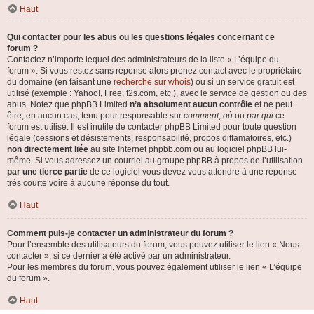
Haut
Qui contacter pour les abus ou les questions légales concernant ce
forum ?
Contactez n’importe lequel des administrateurs de la liste « L’équipe du
forum ». Si vous restez sans réponse alors prenez contact avec le propriétaire
du domaine (en faisant une
recherche sur whois
) ou si un service gratuit est
utilisé (exemple : Yahoo!, Free, f2s.com, etc.), avec le service de gestion ou des
abus. Notez que phpBB Limited
n’a absolument aucun contrôle
et ne peut
être, en aucun cas, tenu pour responsable sur
comment
,
où
ou
par qui
ce
forum est utilisé. Il est inutile de contacter phpBB Limited pour toute question
légale (cessions et désistements, responsabilité, propos diffamatoires, etc.)
non directement liée
au site Internet phpbb.com ou au logiciel phpBB lui-
même. Si vous adressez un courriel au groupe phpBB à propos de l’utilisation
par une tierce partie
de ce logiciel vous devez vous attendre à une réponse
très courte voire à aucune réponse du tout.
Haut
Comment puis-je contacter un administrateur du forum ?
Pour l’ensemble des utilisateurs du forum, vous pouvez utiliser le lien « Nous
contacter », si ce dernier a été activé par un administrateur.
Pour les membres du forum, vous pouvez également utiliser le lien « L’équipe
du forum ».
Haut