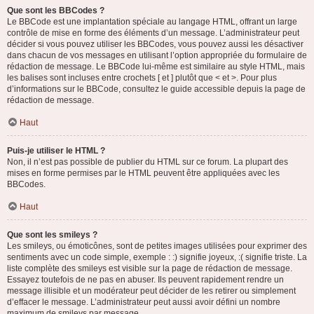
Que sont les BBCodes ?
Le BBCode est une implantation spéciale au langage HTML, offrant un large
contrôle de mise en forme des éléments d’un message. L’administrateur peut
décider si vous pouvez utiliser les BBCodes, vous pouvez aussi les désactiver
dans chacun de vos messages en utilisant l’option appropriée du formulaire de
rédaction de message. Le BBCode lui-même est similaire au style HTML, mais
les balises sont incluses entre crochets [ et ] plutôt que < et >. Pour plus
d’informations sur le BBCode, consultez le guide accessible depuis la page de
rédaction de message.
Haut
Puis-je utiliser le HTML ?
Non, il n’est pas possible de publier du HTML sur ce forum. La plupart des
mises en forme permises par le HTML peuvent être appliquées avec les
BBCodes.
Haut
Que sont les smileys ?
Les smileys, ou émoticônes, sont de petites images utilisées pour exprimer des
sentiments avec un code simple, exemple : :) signifie joyeux, :( signifie triste. La
liste complète des smileys est visible sur la page de rédaction de message.
Essayez toutefois de ne pas en abuser. Ils peuvent rapidement rendre un
message illisible et un modérateur peut décider de les retirer ou simplement
d’effacer le message. L’administrateur peut aussi avoir défini un nombre
maximum de smileys par message.