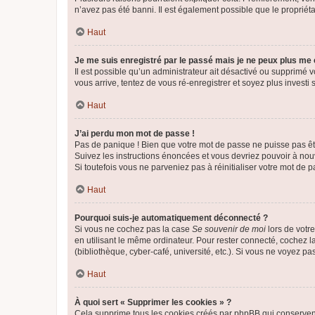
n’avez pas été banni. Il est également possible que le propriétair
Haut
Je me suis enregistré par le passé mais je ne peux plus me
Il est possible qu’un administrateur ait désactivé ou supprimé 
vous arrive, tentez de vous ré-enregistrer et soyez plus investi s
Haut
J’ai perdu mon mot de passe !
Pas de panique ! Bien que votre mot de passe ne puisse pas être
Suivez les instructions énoncées et vous devriez pouvoir à no
Si toutefois vous ne parveniez pas à réinitialiser votre mot de 
Haut
Pourquoi suis-je automatiquement déconnecté ?
Si vous ne cochez pas la case
Se souvenir de moi
lors de votr
en utilisant le même ordinateur. Pour rester connecté, cochez 
(bibliothèque, cyber-café, université, etc.). Si vous ne voyez pa
Haut
À quoi sert « Supprimer les cookies » ?
Cela supprime tous les cookies créés par phpBB qui conservent v