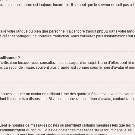
ecte !
aire et que l’heure est toujours incorrecte, il se peut que le serveur ne soit pas à
installé votre langue ou bien que personne n’ait encore traduit phpBB dans votre l
s à créer et partager une nouvelle traduction. Vous trouverez plus d’informations sur l
tilisateur ?
utilisateur lorsque vous consultez les messages d’un sujet. L’une d’elles peut êtr
rum. La seconde image, souvent plus grande, est connue sous le nom d’avatar et 
s pouvez ajouter un avatar en utilisant l’une des quatre méthodes d’avatar suivantes 
ont ils sont mis à disposition. Si vous ne pouvez pas utiliser d’avatar, contactez un
iquent le nombre de messages postés ou identifient certains membres tels que les 
ar l’administrateur du forum. Évitez de poster des messages sur le forum dans le seu