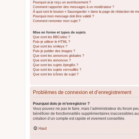
Pourquoi ai-je reçu un avertissement ?
Comment rapporter des messages à un modérateur ?
À quoi sert le bouton « Sauvegarder » dans la page de rédaction de 
Pourquoi mon message doit être validé ?
Comment remonter mon sujet ?
Mise en forme et types de sujets
Que sont les BBCodes ?
Puis-je utiliser le HTML ?
Que sont les smileys ?
Puis-je publier des images ?
Que sont les annonces globales ?
Que sont les annonces ?
Que sont les sujets épinglés ?
Que sont les sujets verrouillés ?
Que sont les icônes de sujet ?
Problèmes de connexion et d’enregistrement
Pourquoi dois-je m’enregistrer ?
Vous pouvez ne pas le faire, mais l’administrateur du forum peu
bénéficier de fonctionnalités supplémentaires inaccessibles au
création d’un compte est rapide et vivement conseillée.
Haut