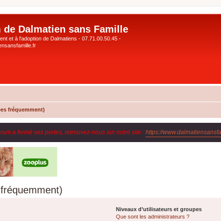
 de Dalmatien sans Famille
nt et à l'adoption de Dalmatiens - 07.71.00.50.45 -
nsansfamille.fr
ées fréquemment)
orum a fermé ses portes, retrouvez-nous sur notre site :
https://www.dalmatiensansfam
s fréquemment)
Niveaux d’utilisateurs et groupes
Que sont les administrateurs ?