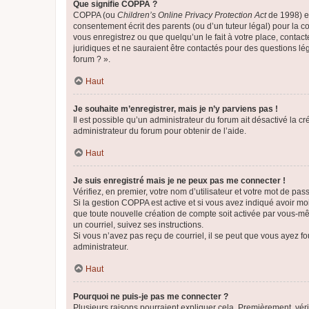
Que signifie COPPA ?
COPPA (ou
Children’s Online Privacy Protection Act
de 1998) es
consentement écrit des parents (ou d’un tuteur légal) pour la c
vous enregistrez ou que quelqu’un le fait à votre place, contac
juridiques et ne sauraient être contactés pour des questions lé
forum ? ».
Haut
Je souhaite m’enregistrer, mais je n’y parviens pas !
Il est possible qu’un administrateur du forum ait désactivé la c
administrateur du forum pour obtenir de l’aide.
Haut
Je suis enregistré mais je ne peux pas me connecter !
Vérifiez, en premier, votre nom d’utilisateur et votre mot de passe.
Si la gestion COPPA est active et si vous avez indiqué avoir mo
que toute nouvelle création de compte soit activée par vous-mê
un courriel, suivez ses instructions.
Si vous n’avez pas reçu de courriel, il se peut que vous ayez fou
administrateur.
Haut
Pourquoi ne puis-je pas me connecter ?
Plusieurs raisons pourraient expliquer cela. Premièrement, vérif