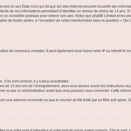
t une loi aux États-Unis qui dit que les sites Internet pouvant recueillir des infor
ollecte de ces informations permettant d’identifier un mineur de moins de 13 ans. S
tez un conseiller juridique pour obtenir son avis. Notez que phpBB Limited et les pr
gales de toutes sortes, à l’exception de celles mentionnées dans la question « Qui
réation de nouveaux comptes. Il peut également avoir banni votre IP ou interdit le no
 S’ils sont corrects, il y a deux possibilités :
ins de 13 ans lors de l’enregistrement, alors vous devrez suivre les instructions r
me ou par un administrateur avant que vous puissiez vous connecter. Cette informat
rni une adresse incorrecte ou que le courriel ait été traité par un filtre anti-spam. S
iez que votre nom d’utilisateur et votre mot de passe soient corrects. S’ils le sont,