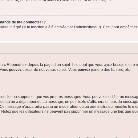
ministrateur) peut facilement abaisser votre compteur de messages.
mande de me connecter !?
re intégré (si la fonction a été activée par l’administrateur). Ceci pour empêcher l’u
 « Répondre » depuis la page d’un sujet. Il se peut que vous ayez besoin d’être e
: Vous
pouvez
poster de nouveaux sujets, Vous
pouvez
joindre des fichiers, etc.
modifier ou supprimer que vos propres messages. Vous pouvez modifier un message
lqu’un a déjà répondu au message, un petit texte s’affichera en bas du message ind
n. Ce message n’apparaîtra pas si un modérateur ou un administrateur modifie le mes
ive. Notez que les utilisateurs ne peuvent pas supprimer un message une fois que qu