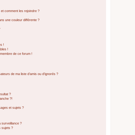
s et comment les rejoindre ?
s une couleur différente ?
?
s !
bles !
n membre de ce forum !
ateurs de ma liste d’amis ou d’ignorés ?
sultat ?
anche ?!
ages et sujets ?
a surveillance ?
 sujets ?