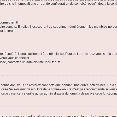
e du site Internet ait une erreur de configuration de son côté, et qu’il devra la corri
 connecter ?!
votre compte. En effet, il est courant de supprimer régulièrement les membres ne pos
ur le forum.
 récupéré, il peut facilement être réinitialisé. Pour ce faire, rendez vous sur la p
uveau vous connecter.
passe, contactez un administrateur du forum.
e connexion, vous ne resterez connecté que pendant une durée déterminée. Cela em
la case
Se souvenir de moi
lors de la connexion. Ce n’est pas recommandé si vous u
s cette case, cela signifie qu’un administrateur du forum a désactivé cette fonctionna
os paramètres d’authentification et votre connexion au forum. Ils fournissent aussi