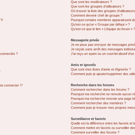
Que sont les modérateurs ?
Que sont les groupes d’utilisateurs ?
Où trouver la liste des groupes d’utilisateur
Comment devenir chef de groupe ?
 ?!
Pourquoi certains membres apparaissent dan
Qu’est-ce qu’un « Groupe par défaut » ?
Qu’est-ce que le lien « L’équipe du forum » 
Messagerie privée
Je ne peux pas envoyer de messages privé
Je reçois sans arrêt des messages indésira
 connectés ?
J’ai reçu un spam ou un courriel abusif d’u
Amis et ignorés
Que sont mes listes d’amis et d’ignorés ?
?
Comment puis-je ajouter/supprimer des utilis
Recherche dans les forums
e connecter !?
Comment rechercher dans les forums ?
Pourquoi ma recherche ne renvoie aucun ré
Pourquoi ma recherche renvoie une page bl
Comment rechercher des membres ?
Comment puis-je trouver mes propres mess
Surveillance et favoris
Quelle est la différence entre les favoris et l
Comment mettre en favoris ou surveiller des
Comment surveiller des forums ?