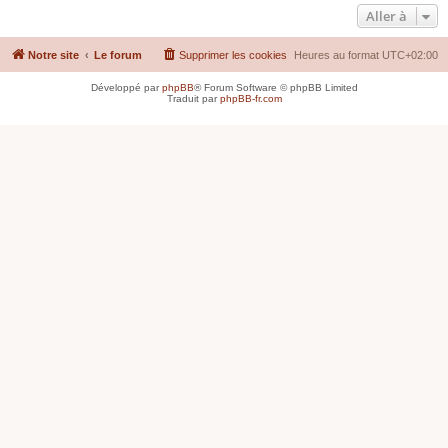
Aller à
Notre site
Le forum
Supprimer les cookies
Heures au format
UTC+02:00
Développé par
phpBB
® Forum Software © phpBB Limited
Traduit par
phpBB-fr.com