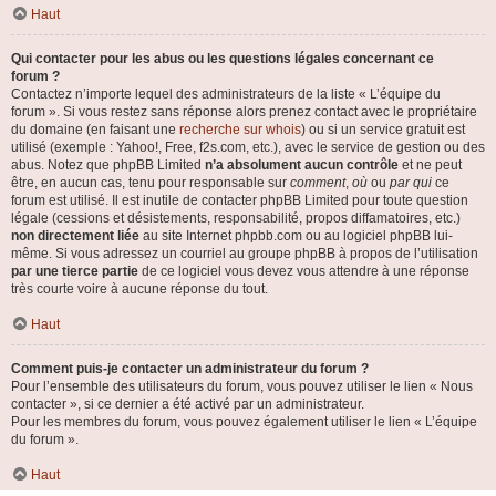
Haut
Qui contacter pour les abus ou les questions légales concernant ce
forum ?
Contactez n’importe lequel des administrateurs de la liste « L’équipe du
forum ». Si vous restez sans réponse alors prenez contact avec le propriétaire
du domaine (en faisant une
recherche sur whois
) ou si un service gratuit est
utilisé (exemple : Yahoo!, Free, f2s.com, etc.), avec le service de gestion ou des
abus. Notez que phpBB Limited
n’a absolument aucun contrôle
et ne peut
être, en aucun cas, tenu pour responsable sur
comment
,
où
ou
par qui
ce
forum est utilisé. Il est inutile de contacter phpBB Limited pour toute question
légale (cessions et désistements, responsabilité, propos diffamatoires, etc.)
non directement liée
au site Internet phpbb.com ou au logiciel phpBB lui-
même. Si vous adressez un courriel au groupe phpBB à propos de l’utilisation
par une tierce partie
de ce logiciel vous devez vous attendre à une réponse
très courte voire à aucune réponse du tout.
Haut
Comment puis-je contacter un administrateur du forum ?
Pour l’ensemble des utilisateurs du forum, vous pouvez utiliser le lien « Nous
contacter », si ce dernier a été activé par un administrateur.
Pour les membres du forum, vous pouvez également utiliser le lien « L’équipe
du forum ».
Haut