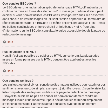
Que sont les BBCodes ?
Le BBCode est une implantation spéciale au langage HTML, offrant un large
contrôle de mise en forme des éléments d’un message. L’administrateur peut
décider si vous pouvez utiliser les BBCodes, vous pouvez aussi les désactiver
dans chacun de vos messages en utilisant l’option appropriée du formulaire de
rédaction de message. Le BBCode lui-même est similaire au style HTML, mais
les balises sont incluses entre crochets [ et ] plutôt que < et >. Pour plus
d’informations sur le BBCode, consultez le guide accessible depuis la page de
rédaction de message.
Haut
Puis-je utiliser le HTML ?
Non, il n’est pas possible de publier du HTML sur ce forum. La plupart des
mises en forme permises par le HTML peuvent être appliquées avec les
BBCodes.
Haut
Que sont les smileys ?
Les smileys, ou émoticônes, sont de petites images utilisées pour exprimer des
sentiments avec un code simple, exemple : :) signifie joyeux, :( signifie triste. La
liste complète des smileys est visible sur la page de rédaction de message.
Essayez toutefois de ne pas en abuser. Ils peuvent rapidement rendre un
message illisible et un modérateur peut décider de les retirer ou simplement
d’effacer le message. L’administrateur peut aussi avoir défini un nombre
maximum de smileys par message.