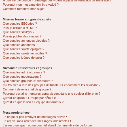
À quoi sert le bouton « Sauvegarder » dans la page de rédaction de message ?
Pourquoi mon message doit être validé ?
Comment remonter mon sujet ?
Mise en forme et types de sujets
Que sont les BBCodes ?
Puis-je utiliser le HTML ?
Que sont les smileys ?
Puis-je publier des images ?
Que sont les annonces globales ?
Que sont les annonces ?
Que sont les sujets épinglés ?
Que sont les sujets verrouillés ?
Que sont les icônes de sujet ?
Niveaux d’utilisateurs et groupes
Que sont les administrateurs ?
Que sont les modérateurs ?
Que sont les groupes d’utilisateurs ?
Où trouver la liste des groupes d’utilisateurs et comment les rejoindre ?
Comment devenir chef de groupe ?
Pourquoi certains membres apparaissent dans une couleur différente ?
Qu’est-ce qu’un « Groupe par défaut » ?
Qu’est-ce que le lien « L’équipe du forum » ?
Messagerie privée
Je ne peux pas envoyer de messages privés !
Je reçois sans arrêt des messages indésirables !
J’ai reçu un spam ou un courriel abusif d’un membre de ce forum !