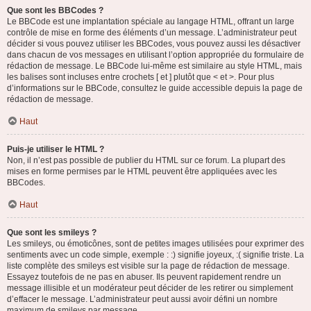
Que sont les BBCodes ?
Le BBCode est une implantation spéciale au langage HTML, offrant un large
contrôle de mise en forme des éléments d’un message. L’administrateur peut
décider si vous pouvez utiliser les BBCodes, vous pouvez aussi les désactiver
dans chacun de vos messages en utilisant l’option appropriée du formulaire de
rédaction de message. Le BBCode lui-même est similaire au style HTML, mais
les balises sont incluses entre crochets [ et ] plutôt que < et >. Pour plus
d’informations sur le BBCode, consultez le guide accessible depuis la page de
rédaction de message.
Haut
Puis-je utiliser le HTML ?
Non, il n’est pas possible de publier du HTML sur ce forum. La plupart des
mises en forme permises par le HTML peuvent être appliquées avec les
BBCodes.
Haut
Que sont les smileys ?
Les smileys, ou émoticônes, sont de petites images utilisées pour exprimer des
sentiments avec un code simple, exemple : :) signifie joyeux, :( signifie triste. La
liste complète des smileys est visible sur la page de rédaction de message.
Essayez toutefois de ne pas en abuser. Ils peuvent rapidement rendre un
message illisible et un modérateur peut décider de les retirer ou simplement
d’effacer le message. L’administrateur peut aussi avoir défini un nombre
maximum de smileys par message.