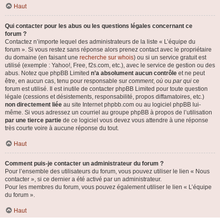
Haut
Qui contacter pour les abus ou les questions légales concernant ce
forum ?
Contactez n’importe lequel des administrateurs de la liste « L’équipe du
forum ». Si vous restez sans réponse alors prenez contact avec le propriétaire
du domaine (en faisant une
recherche sur whois
) ou si un service gratuit est
utilisé (exemple : Yahoo!, Free, f2s.com, etc.), avec le service de gestion ou des
abus. Notez que phpBB Limited
n’a absolument aucun contrôle
et ne peut
être, en aucun cas, tenu pour responsable sur
comment
,
où
ou
par qui
ce
forum est utilisé. Il est inutile de contacter phpBB Limited pour toute question
légale (cessions et désistements, responsabilité, propos diffamatoires, etc.)
non directement liée
au site Internet phpbb.com ou au logiciel phpBB lui-
même. Si vous adressez un courriel au groupe phpBB à propos de l’utilisation
par une tierce partie
de ce logiciel vous devez vous attendre à une réponse
très courte voire à aucune réponse du tout.
Haut
Comment puis-je contacter un administrateur du forum ?
Pour l’ensemble des utilisateurs du forum, vous pouvez utiliser le lien « Nous
contacter », si ce dernier a été activé par un administrateur.
Pour les membres du forum, vous pouvez également utiliser le lien « L’équipe
du forum ».
Haut