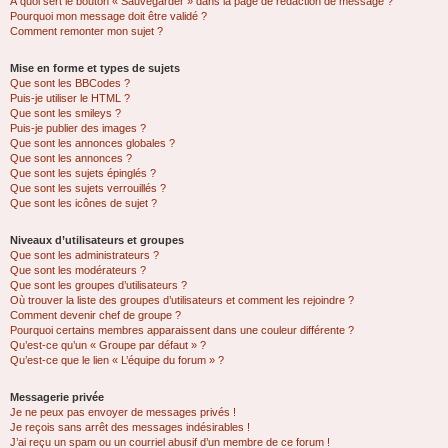
À quoi sert le bouton « Sauvegarder » dans la page de rédaction de message ?
Pourquoi mon message doit être validé ?
Comment remonter mon sujet ?
Mise en forme et types de sujets
Que sont les BBCodes ?
Puis-je utiliser le HTML ?
Que sont les smileys ?
Puis-je publier des images ?
Que sont les annonces globales ?
Que sont les annonces ?
Que sont les sujets épinglés ?
Que sont les sujets verrouillés ?
Que sont les icônes de sujet ?
Niveaux d’utilisateurs et groupes
Que sont les administrateurs ?
Que sont les modérateurs ?
Que sont les groupes d’utilisateurs ?
Où trouver la liste des groupes d’utilisateurs et comment les rejoindre ?
Comment devenir chef de groupe ?
Pourquoi certains membres apparaissent dans une couleur différente ?
Qu’est-ce qu’un « Groupe par défaut » ?
Qu’est-ce que le lien « L’équipe du forum » ?
Messagerie privée
Je ne peux pas envoyer de messages privés !
Je reçois sans arrêt des messages indésirables !
J’ai reçu un spam ou un courriel abusif d’un membre de ce forum !