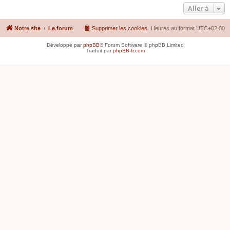
Aller à
Notre site
Le forum
Supprimer les cookies
Heures au format
UTC+02:00
Développé par
phpBB
® Forum Software © phpBB Limited
Traduit par
phpBB-fr.com