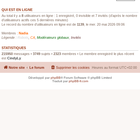
QUI EST EN LIGNE
Au total il y a
8
utilisateurs en ligne : 1 enregistré, 0 invisible et 7 invités (d’après le nombre
d’utilisateurs actifs ces 5 dernières minutes)
Le record du nombre d’utilisateurs en ligne est de
1139
, le mer. 20 mai 2026 09:06
Membres :
Nadia
Légende :
Robots
,
CA
,
Modérateurs globaux
,
Invités
STATISTIQUES
215950
messages •
3749
sujets •
2323
membres • Le membre enregistré le plus récent
est
CindyLy
.
Notre site
Le forum
Supprimer les cookies
Heures au format
UTC+02:00
Développé par
phpBB
® Forum Software © phpBB Limited
Traduit par
phpBB-fr.com