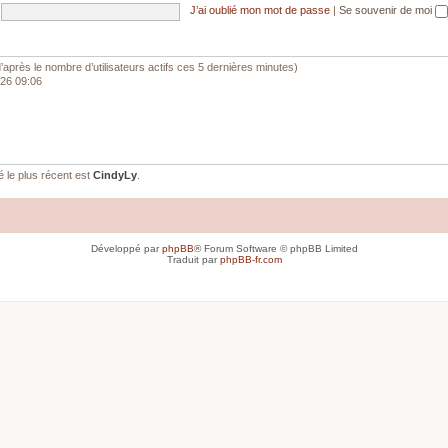
J’ai oublié mon mot de passe
|
Se souvenir de moi
 (d’après le nombre d’utilisateurs actifs ces 5 dernières minutes)
026 09:06
le plus récent est
CindyLy
.
Développé par
phpBB
® Forum Software © phpBB Limited
Traduit par
phpBB-fr.com