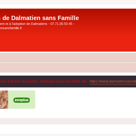
 de Dalmatien sans Famille
nt et à l'adoption de Dalmatiens - 07.71.00.50.45 -
nsansfamille.fr
orum a fermé ses portes, retrouvez-nous sur notre site :
https://www.dalmatiensansfam