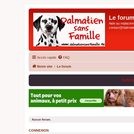
Le forum
Aide au replaceme
contact@dalmatie
Accès rapide
FAQ
Notre site
Le forum
Notre f
Aucun forum.
CONNEXION