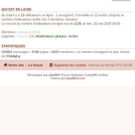
QUI EST EN LIGNE
Au total il y a
13
utilisateurs en ligne : 1 enregistré, 0 invisible et 12 invités (d’après le
nombre d’utilisateurs actifs ces 5 dernières minutes)
Le record du nombre d’utilisateurs en ligne est de
1139
, le mer. 20 mai 2026 09:06
Membres :
Amazon [Bot]
Légende :
Robots
,
CA
,
Modérateurs globaux
,
Invités
STATISTIQUES
215951
messages •
3749
sujets •
2323
membres • Le membre enregistré le plus récent
est
CindyLy
.
Notre site
Le forum
Supprimer les cookies
Heures au format
UTC+02:00
Développé par
phpBB
® Forum Software © phpBB Limited
Traduit par
phpBB-fr.com