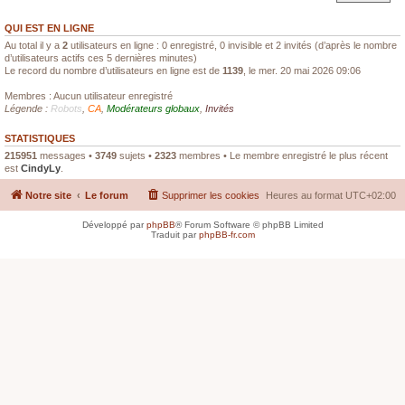
QUI EST EN LIGNE
Au total il y a
2
utilisateurs en ligne : 0 enregistré, 0 invisible et 2 invités (d’après le nombre
d’utilisateurs actifs ces 5 dernières minutes)
Le record du nombre d’utilisateurs en ligne est de
1139
, le mer. 20 mai 2026 09:06
Membres : Aucun utilisateur enregistré
Légende :
Robots
,
CA
,
Modérateurs globaux
,
Invités
STATISTIQUES
215951
messages •
3749
sujets •
2323
membres • Le membre enregistré le plus récent
est
CindyLy
.
Notre site
Le forum
Supprimer les cookies
Heures au format
UTC+02:00
Développé par
phpBB
® Forum Software © phpBB Limited
Traduit par
phpBB-fr.com