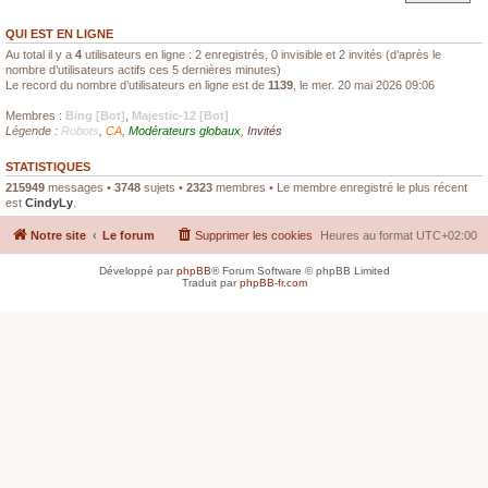
QUI EST EN LIGNE
Au total il y a
4
utilisateurs en ligne : 2 enregistrés, 0 invisible et 2 invités (d’après le
nombre d’utilisateurs actifs ces 5 dernières minutes)
Le record du nombre d’utilisateurs en ligne est de
1139
, le mer. 20 mai 2026 09:06
Membres :
Bing [Bot]
,
Majestic-12 [Bot]
Légende :
Robots
,
CA
,
Modérateurs globaux
,
Invités
STATISTIQUES
215949
messages •
3748
sujets •
2323
membres • Le membre enregistré le plus récent
est
CindyLy
.
Notre site
Le forum
Supprimer les cookies
Heures au format
UTC+02:00
Développé par
phpBB
® Forum Software © phpBB Limited
Traduit par
phpBB-fr.com