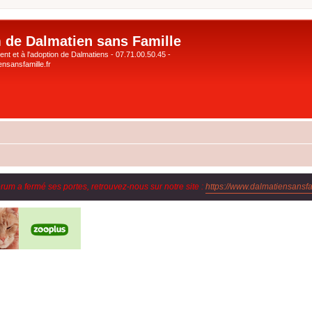
 de Dalmatien sans Famille
nt et à l'adoption de Dalmatiens - 07.71.00.50.45 -
nsansfamille.fr
orum a fermé ses portes, retrouvez-nous sur notre site :
https://www.dalmatiensansfam