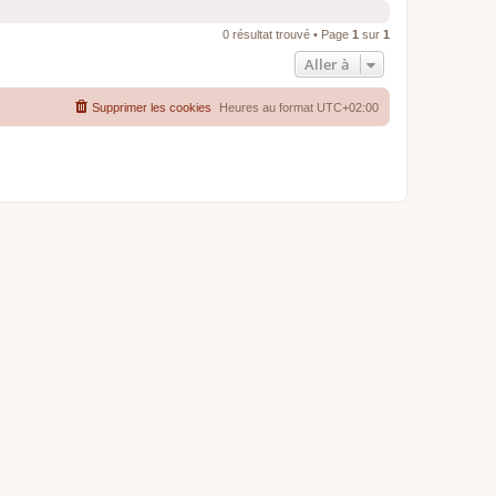
0 résultat trouvé • Page
1
sur
1
Aller à
Supprimer les cookies
Heures au format
UTC+02:00