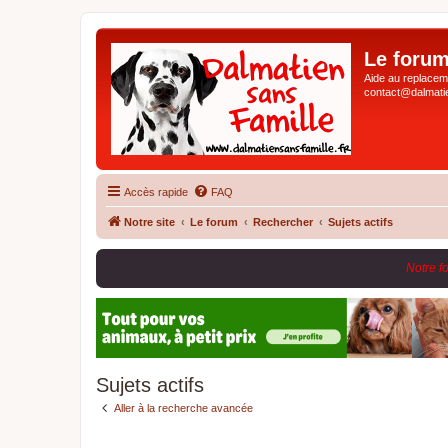
Le forum
Aide au replaceme
contact@dalmatie
Accès rapide
FAQ
Notre site
Le forum
Rechercher
Sujets actifs
Notre f
Sujets actifs
Aller à la recherche avancée