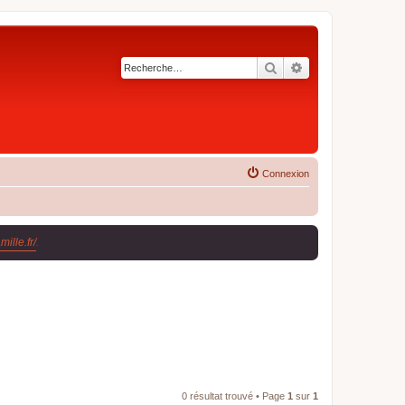
Rechercher
Recherche avancé
Connexion
ille.fr/
.
0 résultat trouvé • Page
1
sur
1