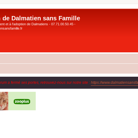
 de Dalmatien sans Famille
nt et à l'adoption de Dalmatiens - 07.71.00.50.45 -
nsansfamille.fr
orum a fermé ses portes, retrouvez-nous sur notre site :
https://www.dalmatiensansfam