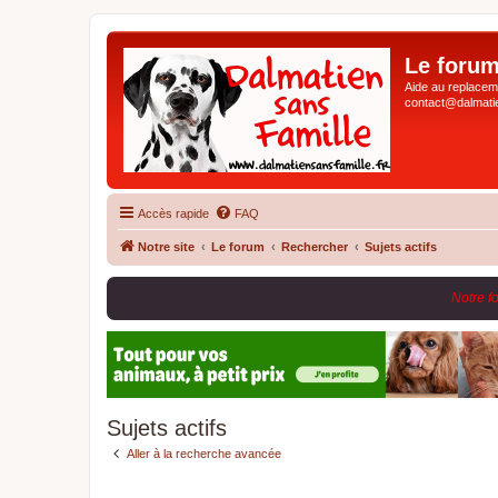
Le forum
Aide au replaceme
contact@dalmatie
Accès rapide
FAQ
Notre site
Le forum
Rechercher
Sujets actifs
Notre f
Sujets actifs
Aller à la recherche avancée