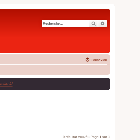
Rechercher
Recherche avancé
Connexion
ille.fr/
.
0 résultat trouvé • Page
1
sur
1