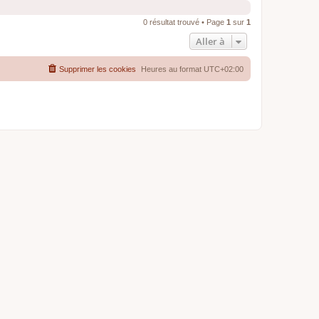
0 résultat trouvé • Page
1
sur
1
Aller à
Supprimer les cookies
Heures au format
UTC+02:00