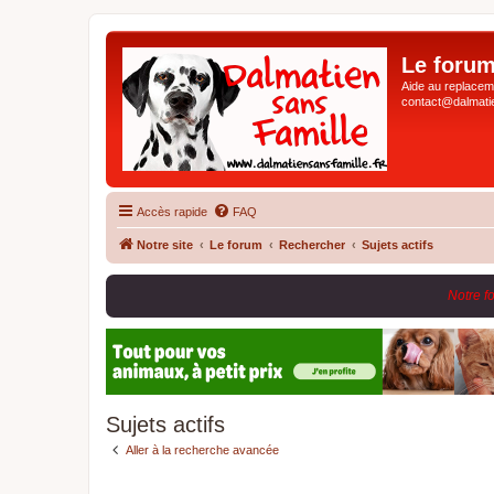
Le forum
Aide au replaceme
contact@dalmatie
Accès rapide
FAQ
Notre site
Le forum
Rechercher
Sujets actifs
Notre f
Sujets actifs
Aller à la recherche avancée