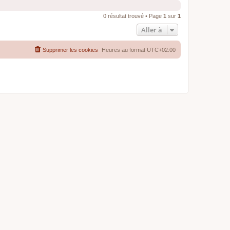
0 résultat trouvé • Page
1
sur
1
Aller à
Supprimer les cookies
Heures au format
UTC+02:00