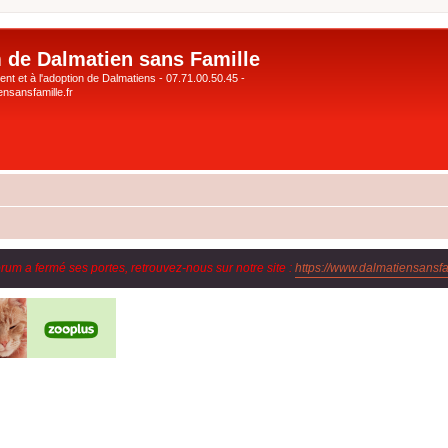
 de Dalmatien sans Famille
nt et à l'adoption de Dalmatiens - 07.71.00.50.45 -
nsansfamille.fr
orum a fermé ses portes, retrouvez-nous sur notre site :
https://www.dalmatiensansfam