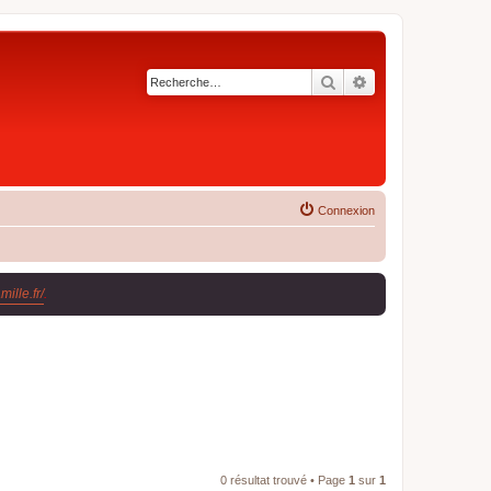
Rechercher
Recherche avancé
Connexion
ille.fr/
.
0 résultat trouvé • Page
1
sur
1