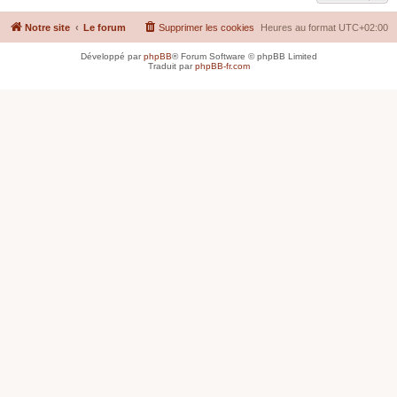
Notre site
Le forum
Supprimer les cookies
Heures au format
UTC+02:00
Développé par
phpBB
® Forum Software © phpBB Limited
Traduit par
phpBB-fr.com