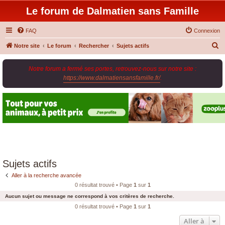
Le forum de Dalmatien sans Famille
FAQ
Connexion
R
Notre site
Le forum
Rechercher
Sujets actifs
e
Notre forum a fermé ses portes, retrouvez-nous sur notre site :
c
https://www.dalmatiensansfamille.fr/
.
h
e
r
c
h
e
r
Sujets actifs
Aller à la recherche avancée
0 résultat trouvé • Page
1
sur
1
Aucun sujet ou message ne correspond à vos critères de recherche.
0 résultat trouvé • Page
1
sur
1
Aller à