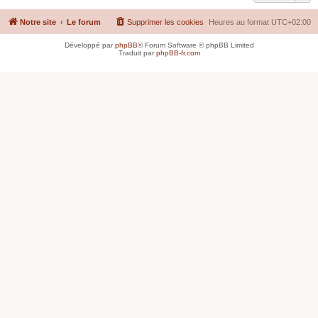
Notre site
Le forum
Supprimer les cookies
Heures au format
UTC+02:00
Développé par
phpBB
® Forum Software © phpBB Limited
Traduit par
phpBB-fr.com