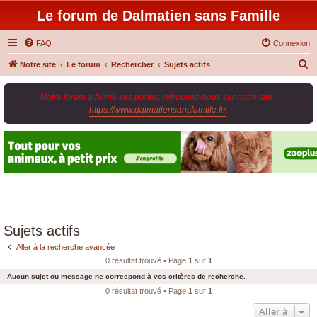
Le forum de Dalmatien sans Famille
FAQ
Connexion
R
Notre site
Le forum
Rechercher
Sujets actifs
e
Notre forum a fermé ses portes, retrouvez-nous sur notre site :
c
https://www.dalmatiensansfamille.fr/
.
h
e
r
c
h
e
r
Sujets actifs
Aller à la recherche avancée
0 résultat trouvé • Page
1
sur
1
Aucun sujet ou message ne correspond à vos critères de recherche.
0 résultat trouvé • Page
1
sur
1
Aller à