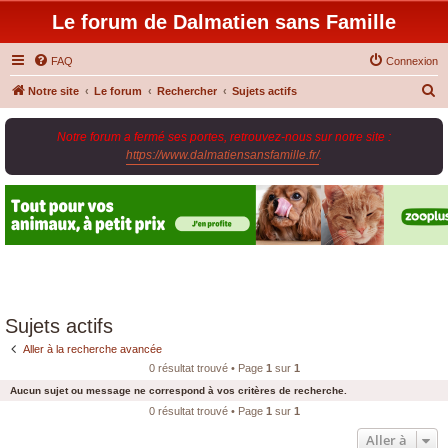
Le forum de Dalmatien sans Famille
FAQ
Connexion
R
Notre site
Le forum
Rechercher
Sujets actifs
e
Notre forum a fermé ses portes, retrouvez-nous sur notre site :
c
https://www.dalmatiensansfamille.fr/
.
h
e
r
c
h
e
r
Sujets actifs
Aller à la recherche avancée
0 résultat trouvé • Page
1
sur
1
Aucun sujet ou message ne correspond à vos critères de recherche.
0 résultat trouvé • Page
1
sur
1
Aller à