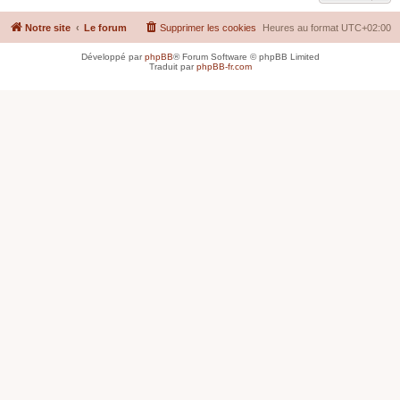
Notre site
Le forum
Supprimer les cookies
Heures au format
UTC+02:00
Développé par
phpBB
® Forum Software © phpBB Limited
Traduit par
phpBB-fr.com