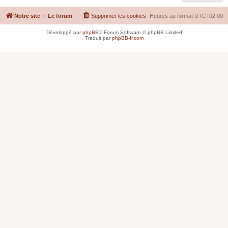
Notre site
Le forum
Supprimer les cookies
Heures au format
UTC+02:00
Développé par
phpBB
® Forum Software © phpBB Limited
Traduit par
phpBB-fr.com