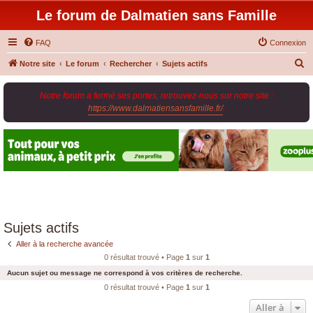
Le forum de Dalmatien sans Famille
FAQ
Connexion
R
Notre site
Le forum
Rechercher
Sujets actifs
e
Notre forum a fermé ses portes, retrouvez-nous sur notre site :
c
https://www.dalmatiensansfamille.fr/
.
h
e
r
c
h
e
r
Sujets actifs
Aller à la recherche avancée
0 résultat trouvé • Page
1
sur
1
Aucun sujet ou message ne correspond à vos critères de recherche.
0 résultat trouvé • Page
1
sur
1
Aller à