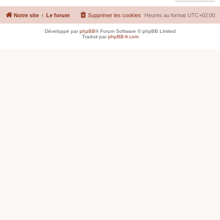
Notre site
Le forum
Supprimer les cookies
Heures au format
UTC+02:00
Développé par
phpBB
® Forum Software © phpBB Limited
Traduit par
phpBB-fr.com