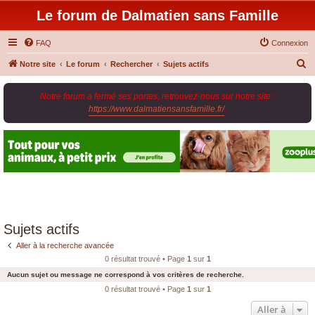
Le forum de Dalmatien sans Famille
FAQ
Connexion
R
Notre site
Le forum
Rechercher
Sujets actifs
e
Notre forum a fermé ses portes, retrouvez-nous sur notre site :
c
https://www.dalmatiensansfamille.fr/
.
h
e
r
c
h
e
r
Sujets actifs
Aller à la recherche avancée
0 résultat trouvé • Page
1
sur
1
Aucun sujet ou message ne correspond à vos critères de recherche.
0 résultat trouvé • Page
1
sur
1
Aller à