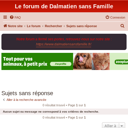
Le forum de Dalmatien sans Famille
FAQ
Connexion
R
Notre site
Le forum
Rechercher
Sujets sans réponse
e
Notre forum a fermé ses portes, retrouvez-nous sur notre site :
c
https://www.dalmatiensansfamille.fr/
.
h
e
r
c
h
e
r
Sujets sans réponse
Aller à la recherche avancée
0 résultat trouvé • Page
1
sur
1
Aucun sujet ou message ne correspond à vos critères de recherche.
0 résultat trouvé • Page
1
sur
1
Aller à