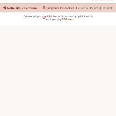
Notre site
Le forum
Supprimer les cookies
Heures au format
UTC+02:00
Développé par
phpBB
® Forum Software © phpBB Limited
Traduit par
phpBB-fr.com