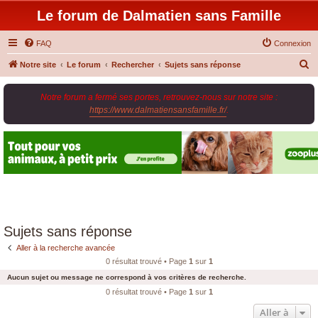
Le forum de Dalmatien sans Famille
FAQ
Connexion
R
Notre site
Le forum
Rechercher
Sujets sans réponse
e
Notre forum a fermé ses portes, retrouvez-nous sur notre site :
c
https://www.dalmatiensansfamille.fr/
.
h
e
r
c
h
e
r
Sujets sans réponse
Aller à la recherche avancée
0 résultat trouvé • Page
1
sur
1
Aucun sujet ou message ne correspond à vos critères de recherche.
0 résultat trouvé • Page
1
sur
1
Aller à