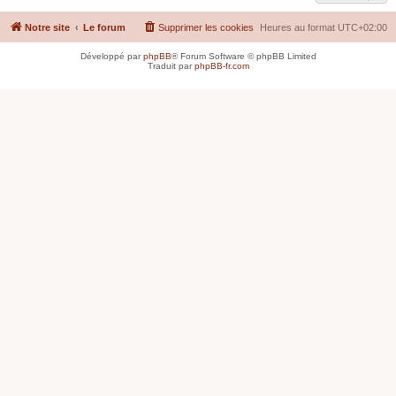
Notre site
Le forum
Supprimer les cookies
Heures au format
UTC+02:00
Développé par
phpBB
® Forum Software © phpBB Limited
Traduit par
phpBB-fr.com