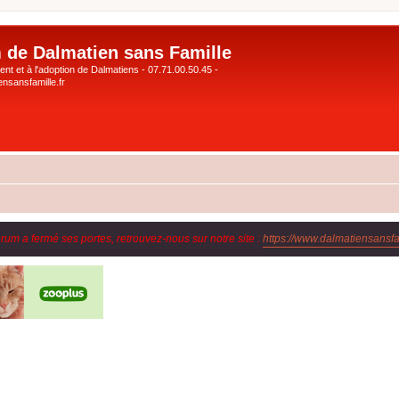
 de Dalmatien sans Famille
nt et à l'adoption de Dalmatiens - 07.71.00.50.45 -
nsansfamille.fr
orum a fermé ses portes, retrouvez-nous sur notre site :
https://www.dalmatiensansfam