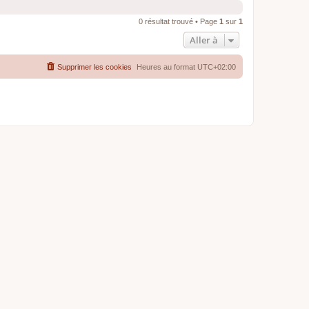
0 résultat trouvé • Page
1
sur
1
Aller à
Supprimer les cookies
Heures au format
UTC+02:00