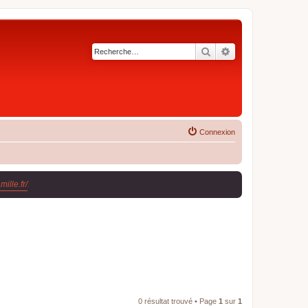
Rechercher
Recherche avancé
Connexion
ille.fr/
.
0 résultat trouvé • Page
1
sur
1