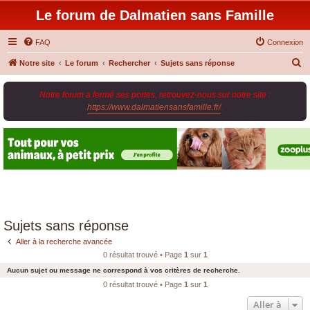
Le forum de Dalmatien sans Famille
FAQ
Connexion
R
Notre site
Le forum
Rechercher
Sujets sans réponse
e
Notre forum a fermé ses portes, retrouvez-nous sur notre site :
c
https://www.dalmatiensansfamille.fr/
.
h
e
r
c
h
e
r
Sujets sans réponse
Aller à la recherche avancée
0 résultat trouvé • Page
1
sur
1
Aucun sujet ou message ne correspond à vos critères de recherche.
0 résultat trouvé • Page
1
sur
1
Aller à