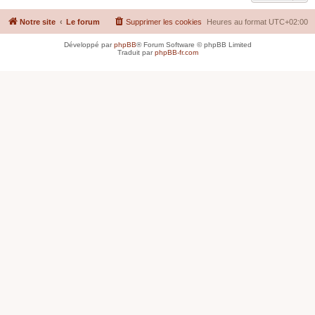
Notre site
Le forum
Supprimer les cookies
Heures au format
UTC+02:00
Développé par
phpBB
® Forum Software © phpBB Limited
Traduit par
phpBB-fr.com