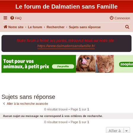
Le forum de Dalmatien sans Famille
FAQ
Connexion
R
Notre site
Le forum
Rechercher
Sujets sans réponse
e
Notre forum a fermé ses portes, retrouvez-nous sur notre site :
c
https://www.dalmatiensansfamille.fr/
.
h
e
r
c
h
e
r
Sujets sans réponse
Aller à la recherche avancée
0 résultat trouvé • Page
1
sur
1
Aucun sujet ou message ne correspond à vos critères de recherche.
0 résultat trouvé • Page
1
sur
1
Aller à