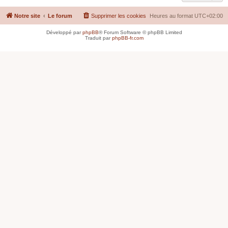
Notre site
Le forum
Supprimer les cookies
Heures au format
UTC+02:00
Développé par
phpBB
® Forum Software © phpBB Limited
Traduit par
phpBB-fr.com