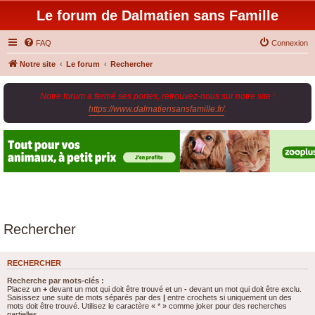
Le forum de Dalmatien sans Famille
FAQ
Connexion
Notre site
Le forum
Rechercher
Notre forum a fermé ses portes, retrouvez-nous sur notre site :
https://www.dalmatiensansfamille.fr/
.
Rechercher
RECHERCHER
Recherche par mots-clés :
Placez un
+
devant un mot qui doit être trouvé et un
-
devant un mot qui doit être exclu.
Saisissez une suite de mots séparés par des
|
entre crochets si uniquement un des
mots doit être trouvé. Utilisez le caractère « * » comme joker pour des recherches
partielles.