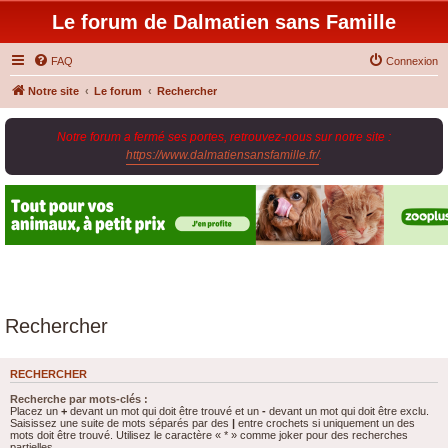
Le forum de Dalmatien sans Famille
FAQ
Connexion
Notre site
Le forum
Rechercher
Notre forum a fermé ses portes, retrouvez-nous sur notre site :
https://www.dalmatiensansfamille.fr/
.
Rechercher
RECHERCHER
Recherche par mots-clés :
Placez un
+
devant un mot qui doit être trouvé et un
-
devant un mot qui doit être exclu.
Saisissez une suite de mots séparés par des
|
entre crochets si uniquement un des
mots doit être trouvé. Utilisez le caractère « * » comme joker pour des recherches
partielles.