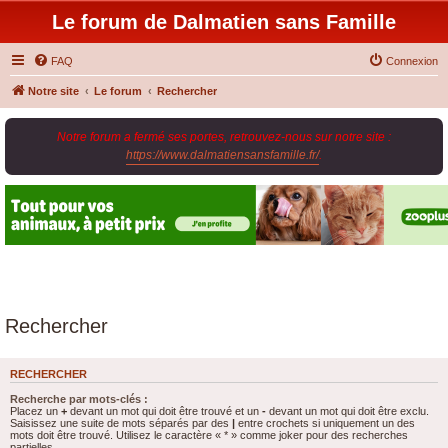
Le forum de Dalmatien sans Famille
FAQ
Connexion
Notre site
Le forum
Rechercher
Notre forum a fermé ses portes, retrouvez-nous sur notre site :
https://www.dalmatiensansfamille.fr/
.
Rechercher
RECHERCHER
Recherche par mots-clés :
Placez un
+
devant un mot qui doit être trouvé et un
-
devant un mot qui doit être exclu.
Saisissez une suite de mots séparés par des
|
entre crochets si uniquement un des
mots doit être trouvé. Utilisez le caractère « * » comme joker pour des recherches
partielles.