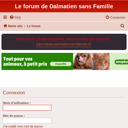
Le forum de Dalmatien sans Famille
FAQ
Connexion
R
Notre site
Le forum
e
Notre forum a fermé ses portes, retrouvez-nous sur notre site :
c
https://www.dalmatiensansfamille.fr/
.
h
e
r
c
h
e
r
Connexion
Nom d’utilisateur :
Mot de passe :
J’ai oublié mon mot de passe