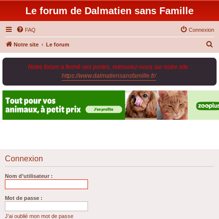
Le forum de Dalmatien sans Famille
FAQ
Connexion
R
Notre site
Le forum
e
Notre forum a fermé ses portes, retrouvez-nous sur notre site :
c
https://www.dalmatiensansfamille.fr/
.
h
e
r
c
h
e
r
Connexion
Nom d’utilisateur :
Mot de passe :
J’ai oublié mon mot de passe