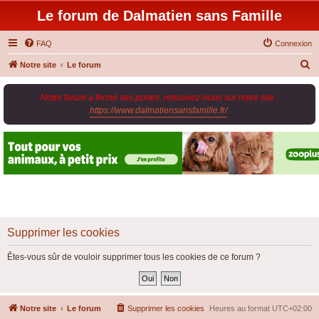
Le forum de Dalmatien sans Famille
FAQ
Connexion
R
Notre site
Le forum
e
Notre forum a fermé ses portes, retrouvez-nous sur notre site :
c
https://www.dalmatiensansfamille.fr/
.
h
e
r
c
h
e
r
Supprimer les cookies
Êtes-vous sûr de vouloir supprimer tous les cookies de ce forum ?
Notre site
Le forum
Supprimer les cookies
Heures au format
UTC+02:00