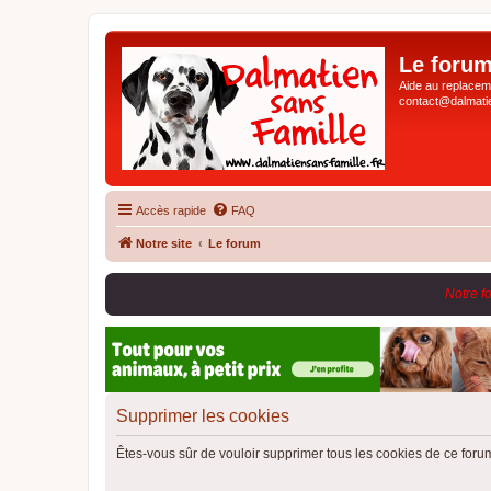
Le forum
Aide au replaceme
contact@dalmatie
Accès rapide
FAQ
Notre site
Le forum
Notre f
Supprimer les cookies
Êtes-vous sûr de vouloir supprimer tous les cookies de ce foru