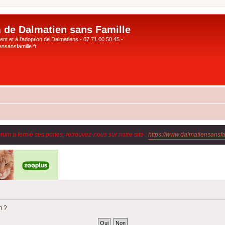
 de Dalmatien sans Famille
nt et à l'adoption de Dalmatiens - 07.71.00.50.45 -
nsansfamille.fr
orum a fermé ses portes, retrouvez-nous sur notre site :
https://www.dalmatiensansfam
m ?