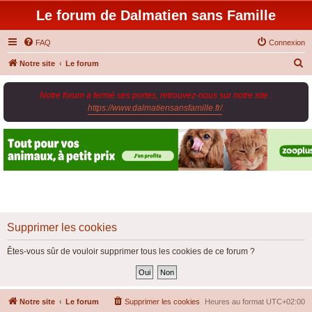
Le forum de Dalmatien sans Famille
FAQ
Connexion
R
Notre site
Le forum
e
Notre forum a fermé ses portes, retrouvez-nous sur notre site :
c
https://www.dalmatiensansfamille.fr/
.
h
e
r
c
h
e
r
Supprimer les cookies
Êtes-vous sûr de vouloir supprimer tous les cookies de ce forum ?
Notre site
Le forum
Supprimer les cookies
Heures au format
UTC+02:00