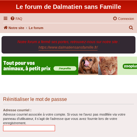
Le forum de Dalmatien sans Famille
FAQ
Connexion
R
Notre site
Le forum
e
Notre forum a fermé ses portes, retrouvez-nous sur notre site :
c
https://www.dalmatiensansfamille.fr/
.
h
e
r
c
h
e
r
Réinitialiser le mot de passse
Adresse courriel :
Adresse courriel associée à votre compte. Si vous ne l’avez pas modifiée via votre
panneau d’utilisateur, il s’agit de l’adresse que vous avez fournie lors de votre
enregistrement.