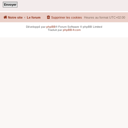
Notre site
Le forum
Supprimer les cookies
Heures au format
UTC+02:00
Développé par
phpBB
® Forum Software © phpBB Limited
Traduit par
phpBB-fr.com