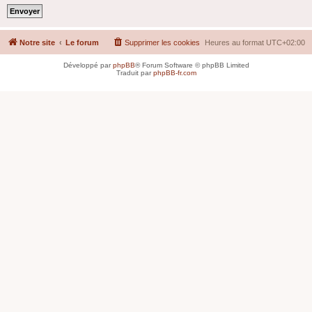
Notre site
Le forum
Supprimer les cookies
Heures au format
UTC+02:00
Développé par
phpBB
® Forum Software © phpBB Limited
Traduit par
phpBB-fr.com