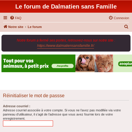
Le forum de Dalmatien sans Famille
FAQ
Connexion
R
Notre site
Le forum
e
Notre forum a fermé ses portes, retrouvez-nous sur notre site :
c
https://www.dalmatiensansfamille.fr/
.
h
e
r
c
h
e
r
Réinitialiser le mot de passse
Adresse courriel :
Adresse courriel associée à votre compte. Si vous ne l’avez pas modifiée via votre
panneau d’utilisateur, il s’agit de l’adresse que vous avez fournie lors de votre
enregistrement.